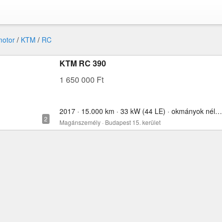
motor
/
KTM
/
RC
KTM RC 390
1 650 000 Ft
2017 · 15.000 km · 33 kW (44 LE) · okmányok nélkül · 390 cm³
Magánszemély · Budapest 15. kerület