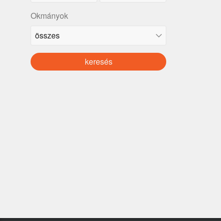
Okmányok
keresés