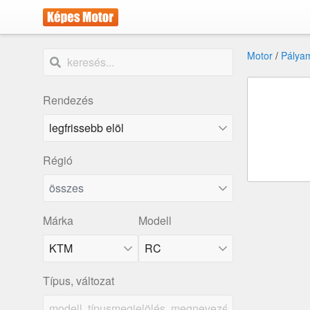
Motor
/
Pálya
Rendezés
Régió
összes
Márka
Modell
KTM
RC
Típus, változat