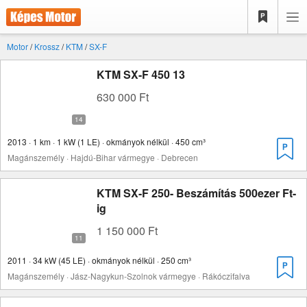
Motor
/
Krossz
/
KTM
/
SX-F
KTM SX-F 450 13
630 000 Ft
2013 · 1 km · 1 kW (1 LE) · okmányok nélkül · 450 cm³
Magánszemély · Hajdú-Bihar vármegye · Debrecen
KTM SX-F 250- Beszámítás 500ezer Ft-
ig
1 150 000 Ft
2011 · 34 kW (45 LE) · okmányok nélkül · 250 cm³
Magánszemély · Jász-Nagykun-Szolnok vármegye · Rákóczifalva