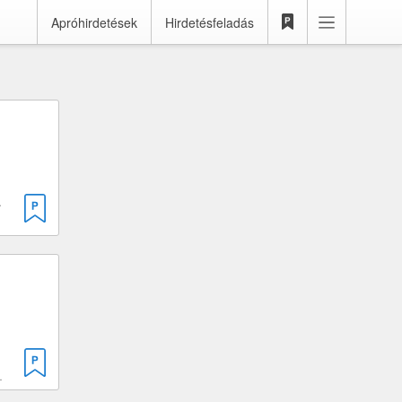
Apróhirdetések
Hirdetésfeladás
 450 cm³
 · Rákóczifalva