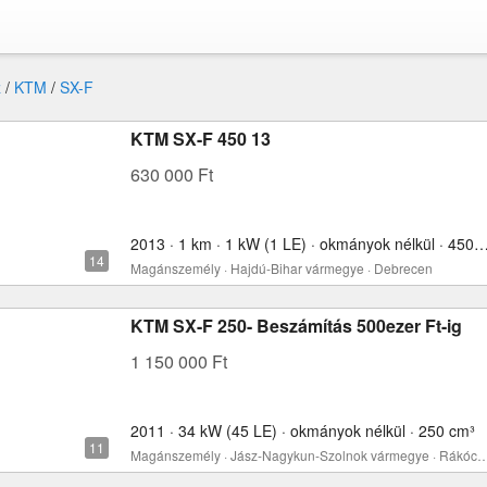
z
/
KTM
/
SX-F
KTM SX-F 450 13
630 000 Ft
2013 · 1 km · 1 kW (1 LE) · okmányok nélkül ·
Magánszemély · Hajdú-Bihar vármegye · Debrecen
KTM SX-F 250- Beszámítás 500ezer Ft-ig
1 150 000 Ft
2011 · 34 kW (45 LE) · okmányok nélkül · 250 cm³
Magánszemély · Jász-Nagykun-Szolnok vármegye