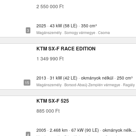
2 550 000 Ft
2025 · 43 kW (58 LE) · 350 cm³
Magánszemély · Somogy vármegye · Csoma
KTM SX-F RACE EDITION
1 349 990 Ft
2013 · 31 kW (42 LE) · okmányok nélkül · 250 cm³
Magánszemély · Borsod-Abaúj-Zemplén vármegye · Ragály
KTM SX-F 525
885 000 Ft
2005 · 2.468 km · 67 kW (90 LE) · okmányok nélkül · 525 cm³