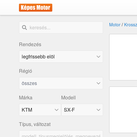
Motor
/
Kross
Rendezés
Régió
összes
Márka
Modell
KTM
SX-F
Típus, változat