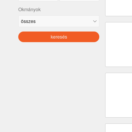
Okmányok
keresés