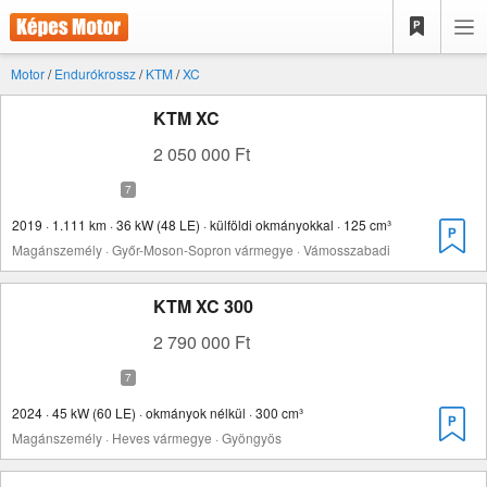
Motor
/
Endurókrossz
/
KTM
/
XC
KTM XC
2 050 000 Ft
2019 · 1.111 km · 36 kW (48 LE) · külföldi okmányokkal · 125 cm³
Magánszemély · Győr-Moson-Sopron vármegye · Vámosszabadi
KTM XC 300
2 790 000 Ft
2024 · 45 kW (60 LE) · okmányok nélkül · 300 cm³
Magánszemély · Heves vármegye · Gyöngyös