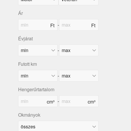
Ár
-
Évjárat
-
Futott km
-
Hengerűrtartalom
-
Okmányok