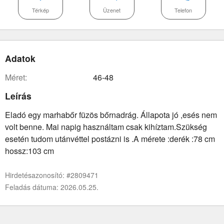
Térkép
Üzenet
Telefon
Adatok
méret:
46-48
Leírás
Eladó egy marhabőr füzös bőrnadrág. Állapota jó ,esés nem
volt benne. Mai napig használtam csak kihíztam.Szükség
esetén tudom utánvéttel postázni is .A mérete :derék :78 cm
hossz:103 cm
Hirdetésazonosító: #2809471
Feladás dátuma: 2026.05.25.