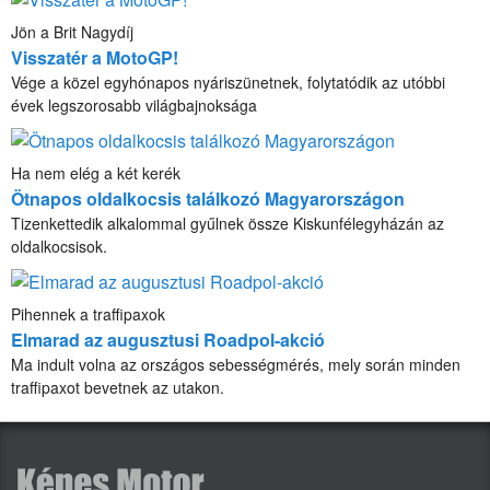
Jön a Brit Nagydíj
Visszatér a MotoGP!
Vége a közel egyhónapos nyáriszünetnek, folytatódik az utóbbi
évek legszorosabb világbajnoksága
Ha nem elég a két kerék
Ötnapos oldalkocsis találkozó Magyarországon
Tizenkettedik alkalommal gyűlnek össze Kiskunfélegyházán az
oldalkocsisok.
Pihennek a traffipaxok
Elmarad az augusztusi Roadpol-akció
Ma indult volna az országos sebességmérés, mely során minden
traffipaxot bevetnek az utakon.