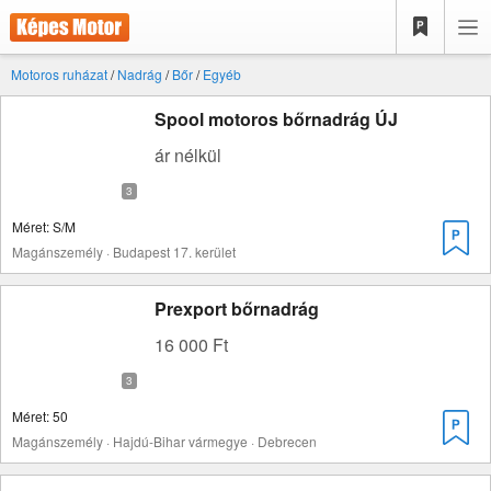
Motoros ruházat
/
Nadrág
/
Bőr
/
Egyéb
Spool motoros bőrnadrág ÚJ
ár nélkül
Méret: S/M
Magánszemély · Budapest 17. kerület
Prexport bőrnadrág
16 000 Ft
Méret: 50
Magánszemély · Hajdú-Bihar vármegye · Debrecen