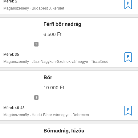
Méret: S
Magánszemély · Budapest 3. kerület
Férfi bőr nadrág
6 500 Ft
Méret: 35
Magánszemély · Jász-Nagykun-Szolnok vármegye · Tiszafüred
Bör
10 000 Ft
Méret: 46-48
Magánszemély · Hajdú-Bihar vármegye · Debrecen
Bőrnadrág, fűzős