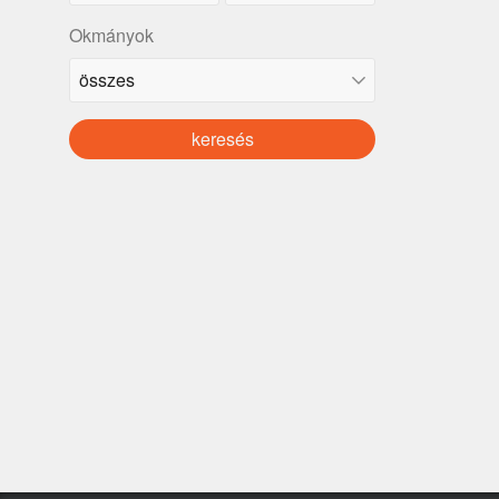
Okmányok
keresés