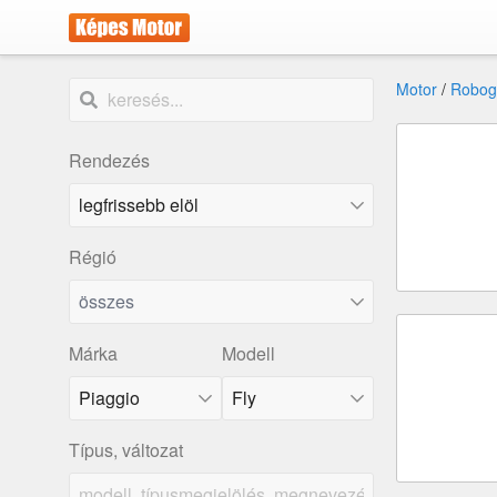
Motor
/
Robog
Rendezés
Régió
összes
Márka
Modell
Piaggio
Fly
Típus, változat