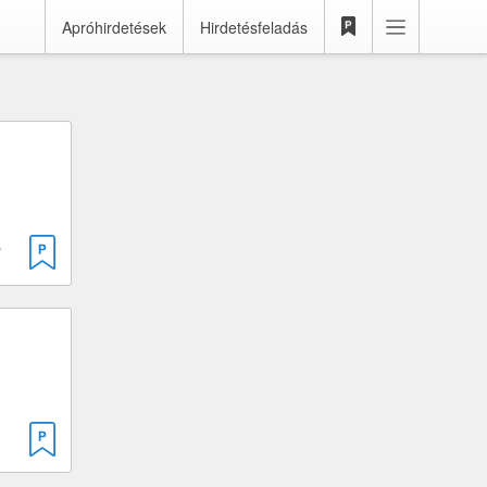
Apróhirdetések
Hirdetésfeladás
 · 125 cm³