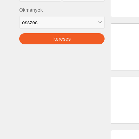
Okmányok
keresés