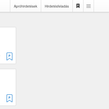
Apróhirdetések
Hirdetésfeladás
 · 125 cm³