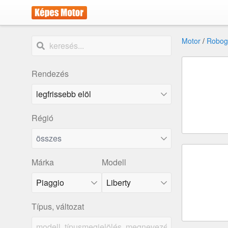
Motor
/
Robog
Rendezés
Régió
összes
Márka
Modell
Piaggio
Liberty
Típus, változat