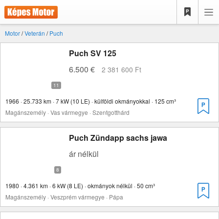
Motor
/
Veterán
/
Puch
Puch SV 125
6.500 €
2 381 600 Ft
1966 · 25.733 km · 7 kW (10 LE) · külföldi okmányokkal · 125 cm³
Magánszemély · Vas vármegye · Szentgotthárd
Puch Zündapp sachs jawa
ár nélkül
1980 · 4.361 km · 6 kW (8 LE) · okmányok nélkül · 50 cm³
Magánszemély · Veszprém vármegye · Pápa