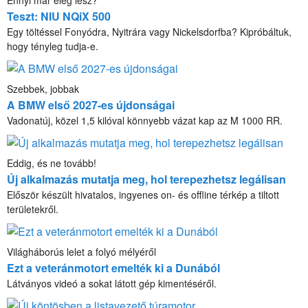
Teszt: NIU NQiX 500
Egy töltéssel Fonyódra, Nyitrára vagy Nickelsdorfba? Kipróbáltuk,
hogy tényleg tudja-e.
Szebbek, jobbak
A BMW első 2027-es újdonságai
Vadonatúj, közel 1,5 kilóval könnyebb vázat kap az M 1000 RR.
Eddig, és ne tovább!
Új alkalmazás mutatja meg, hol terepezhetsz legálisan
Először készült hivatalos, ingyenes on- és offline térkép a tiltott
területekről.
Világháborús lelet a folyó mélyéről
Ezt a veteránmotort emelték ki a Dunából
Látványos videó a sokat látott gép kimentéséről.