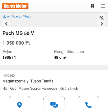
Motor
/
Veterán
/
Puch
Puch MS 50 V
1 050 000 Ft
Évjárat
Hengerűrtartalom
1965 / 1
49 cm³
Hirdető
Magánszemély: Tusori Tamás
HU · Győr-Moson-Sopron vármegye · Győrzámoly