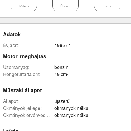
Térkép
Üzenet
Telefon
Adatok
évjárat:
1965 / 1
Motor, meghajtás
üzemanyag:
benzin
hengerűrtartalom:
49 cm³
Műszaki állapot
állapot:
újszerű
okmányok jellege:
okmányok nélkül
okmányok érvényessége:
okmányok nélkül
Leírás