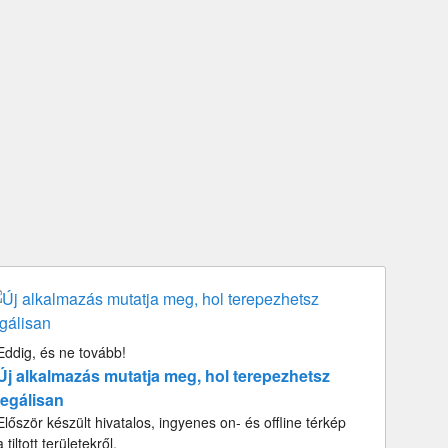
Eddig, és ne tovább!
Új alkalmazás mutatja meg, hol terepezhetsz
legálisan
Először készült hivatalos, ingyenes on- és offline térkép
a tiltott területekről.