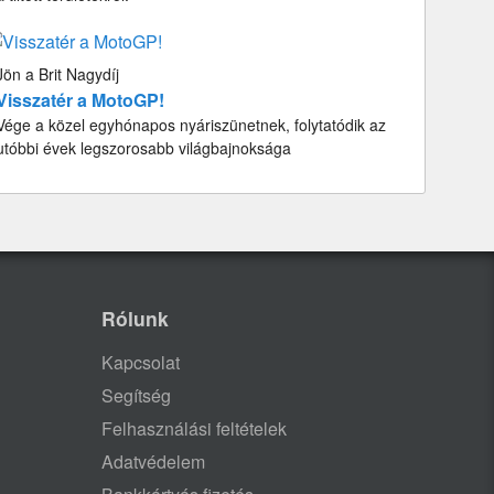
Jön a Brit Nagydíj
Visszatér a MotoGP!
Vége a közel egyhónapos nyáriszünetnek, folytatódik az
utóbbi évek legszorosabb világbajnoksága
Rólunk
Kapcsolat
Segítség
Felhasználási feltételek
Adatvédelem