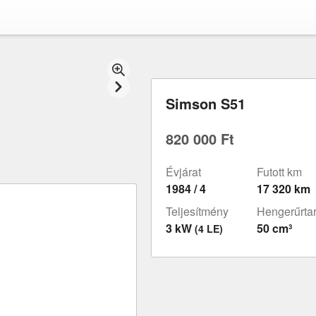
Simson S51
820 000 Ft
Évjárat
Futott km
1984 / 4
17 320 km
Teljesítmény
Hengerűrta
3 kW
50 cm³
(4 LE)