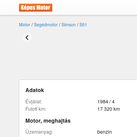
Motor
/
Segédmotor
/
Simson
/
S51
Adatok
évjárat:
1984 / 4
futott km:
17 320 km
Motor, meghajtás
üzemanyag:
benzin