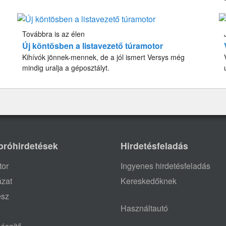
Továbbra is az élen
Új köntösben a listavezető túramotor
Kihívók jönnek-mennek, de a jól ismert Versys még
mindig uralja a géposztályt.
próhirdetések
Hirdetésfeladás
tor
Ingyenes hirdetésfeladás
ázat
Kereskedőknek
ész
Használtautó