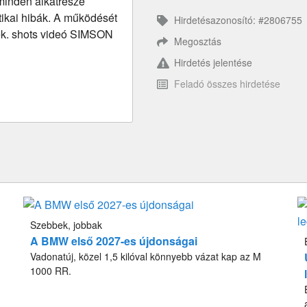
 minden alkatrésze
tikai hibák. A működését
Hirdetésazonosító: #2806755
ek. shots videó SIMSON
Megosztás
Hirdetés jelentése
Feladó összes hirdetése
Szebbek, jobbak
A BMW első 2027-es újdonságai
Vadonatúj, közel 1,5 kilóval könnyebb vázat kap az M
1000 RR.