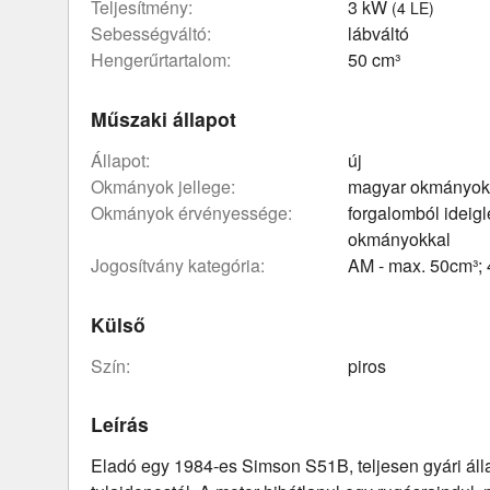
teljesítmény:
3 kW
(4 LE)
sebességváltó:
lábváltó
hengerűrtartalom:
50 cm³
Műszaki állapot
állapot:
új
okmányok jellege:
magyar okmányok
okmányok érvényessége:
forgalomból ideig
okmányokkal
Jogosítvány kategória:
AM - max. 50cm³;
Külső
szín:
piros
Leírás
Eladó egy 1984-es Simson S51B, teljesen gyári áll