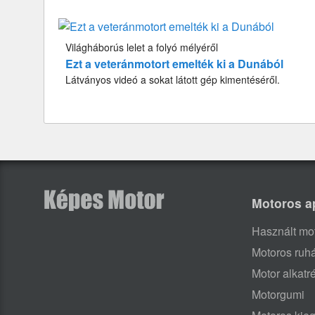
Világháborús lelet a folyó mélyéről
Ezt a veteránmotort emelték ki a Dunából
Látványos videó a sokat látott gép kimentéséről.
Motoros a
Használt mo
Motoros ruh
Motor alkatr
Motorgumi