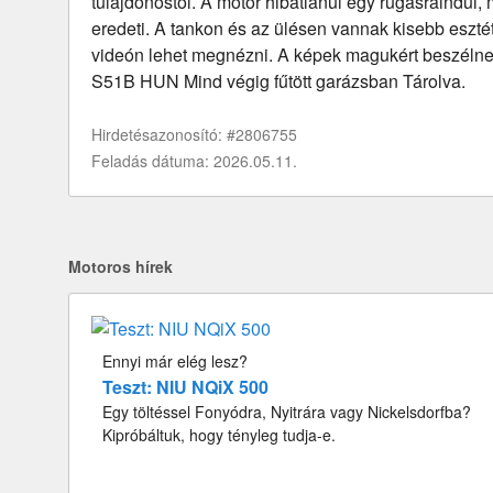
tulajdonostól. A motor hibátlanul egy rugásraindul,
eredeti. A tankon és az ülésen vannak kisebb eszté
videón lehet megnézni. A képek magukért beszéln
S51B HUN Mind végig fűtött garázsban Tárolva.
Hirdetésazonosító: #2806755
Feladás dátuma: 2026.05.11.
Motoros hírek
Ennyi már elég lesz?
Teszt: NIU NQiX 500
Egy töltéssel Fonyódra, Nyitrára vagy Nickelsdorfba?
Kipróbáltuk, hogy tényleg tudja-e.