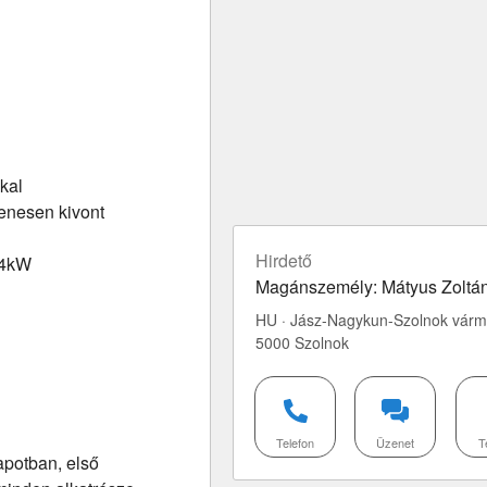
kal
lenesen kivont
Hirdető
 4kW
Magánszemély: Mátyus Zoltá
HU · Jász-Nagykun-Szolnok várm
5000 Szolnok
Telefon
Üzenet
T
apotban, első