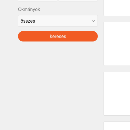
Okmányok
keresés