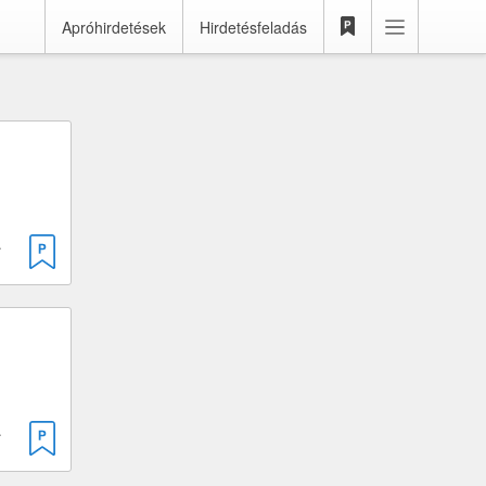
Apróhirdetések
Hirdetésfeladás
· 49 cm³
 · 50 cm³