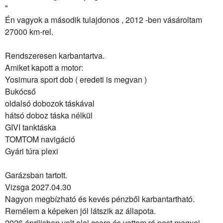
"
Én vagyok a második tulajdonos , 2012 -ben vásároltam
27000 km-rel.
Rendszeresen karbantartva.
Amiket kapott a motor:
Yosimura sport dob ( eredeti is megvan )
Bukócső
oldalsó dobozok táskával
hátsó doboz táska nélkül
GIVI tanktáska
TOMTOM navigáció
Gyári túra plexi
Garázsban tartott.
Vizsga 2027.04.30
Nagyon megbízható és kevés pénzből karbantartható.
Remélem a képeken jól látszik az állapota.
2026 áprilisban volt olaj csere és vettem rá pest megyei