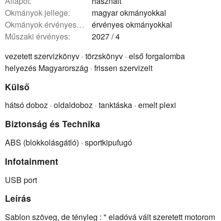
állapot:
használt
okmányok jellege:
magyar okmányokkal
okmányok érvényessége:
érvényes okmányokkal
műszaki érvényes:
2027 / 4
vezetett szervizkönyv · törzskönyv · első forgalomba
helyezés Magyarország · frissen szervizelt
Külső
hátsó doboz · oldaldoboz · tanktáska · emelt plexi
Biztonság és Technika
ABS (blokkolásgátló) · sportkipufugó
Infotainment
USB port
Leírás
Sablon szöveg, de tényleg : " eladóvá vált szeretett motorom