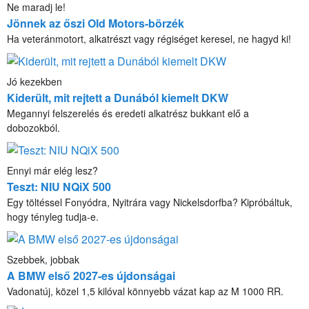
Ne maradj le!
Jönnek az őszi Old Motors-börzék
Ha veteránmotort, alkatrészt vagy régiséget keresel, ne hagyd ki!
Jó kezekben
Kiderült, mit rejtett a Dunából kiemelt DKW
Megannyi felszerelés és eredeti alkatrész bukkant elő a
dobozokból.
Ennyi már elég lesz?
Teszt: NIU NQiX 500
Egy töltéssel Fonyódra, Nyitrára vagy Nickelsdorfba? Kipróbáltuk,
hogy tényleg tudja-e.
Szebbek, jobbak
A BMW első 2027-es újdonságai
Vadonatúj, közel 1,5 kilóval könnyebb vázat kap az M 1000 RR.