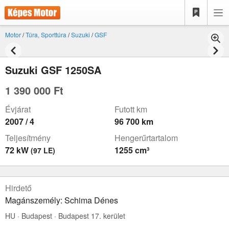
Motor
/
Túra, Sporttúra
/
Suzuki
/
GSF
Suzuki GSF 1250SA
1 390 000 Ft
Évjárat
Futott km
2007 / 4
96 700 km
Teljesítmény
Hengerűrtartalom
72 kW
1255 cm³
(97 LE)
Hirdető
Magánszemély: Schima Dénes
HU · Budapest · Budapest 17. kerület