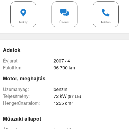
Térkép
Üzenet
Telefon
Adatok
évjárat:
2007 / 4
futott km:
96 700 km
Motor, meghajtás
üzemanyag:
benzin
teljesítmény:
72 kW
(97 LE)
hengerűrtartalom:
1255 cm³
Műszaki állapot