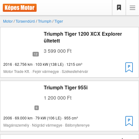
Motor
/
Túraendúró
/
Triumph
/
Tiger
Triumph Tiger 1200 XCX Explorer
ültetett
3 599 000 Ft
2016 · 62.756 km · 103 kW (138 LE) · 1215 cm³
Motor Trade Kft. · Fejér vármegye · Székesfehérvár
Triumph Tiger 955i
1 200 000 Ft
2006 · 69.000 km · 79 kW (106 LE) · 955 cm³
Magánszemély · Nógrád vármegye · Bátonyterenye