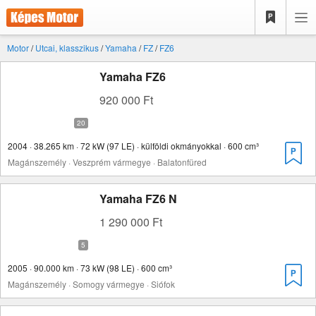
Motor
/
Utcai, klasszikus
/
Yamaha
/
FZ
/
FZ6
Yamaha FZ6
920 000 Ft
2004 · 38.265 km · 72 kW (97 LE) · külföldi okmányokkal · 600 cm³
Magánszemély · Veszprém vármegye · Balatonfüred
Yamaha FZ6 N
1 290 000 Ft
2005 · 90.000 km · 73 kW (98 LE) · 600 cm³
Magánszemély · Somogy vármegye · Siófok