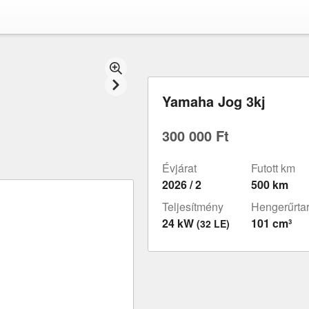
Yamaha Jog 3kj
300 000 Ft
Évjárat
Futott km
2026 / 2
500 km
Teljesítmény
Hengerűrta
24 kW
101 cm³
(32 LE)