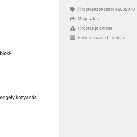
Hirdetésazonosító: #2802078
Megosztás
Hirdetés jelentése
Feladó összes hirdetése
blokk
tengely kottyanás