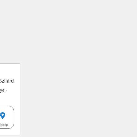
zilárd
ye ·
érkép