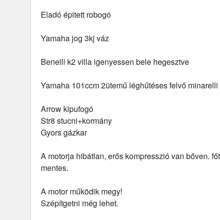
Eladó épitett robogó
Yamaha jog 3kj váz
Benelli k2 villa igenyessen bele hegesztve
Yamaha 101ccm 2ütemű léghűtéses felvő minarelli 
Arrow kipufogó
Str8 stucni+kormány
Gyors gázkar
A motorja hibátlan, erős kompresszió van bőven. fő
mentes.
A motor működik megy!
Szépítgetni még lehet.