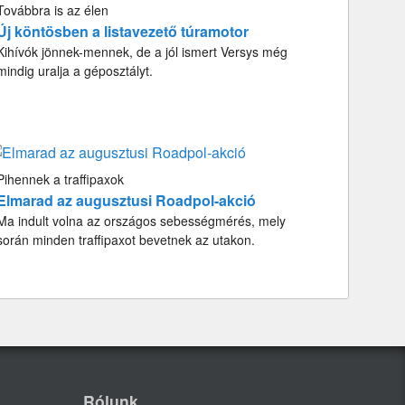
Továbbra is az élen
Új köntösben a listavezető túramotor
Kihívók jönnek-mennek, de a jól ismert Versys még
mindig uralja a géposztályt.
Pihennek a traffipaxok
Elmarad az augusztusi Roadpol-akció
Ma indult volna az országos sebességmérés, mely
során minden traffipaxot bevetnek az utakon.
Rólunk