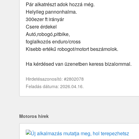
Pár alkatrészt adok hozzá még.
Helyileg pannonhalma.
300ezer ft irányár
Csere érdekel
Autó,robogó,pitbike,
foglalkozós enduro/cross
Kisebb ertékű robogot/motort beszámolok.
Ha kérdésed van üzenetben keress bizalommal.
Hirdetésazonosító: #2802078
Feladás dátuma: 2026.04.16.
Motoros hírek