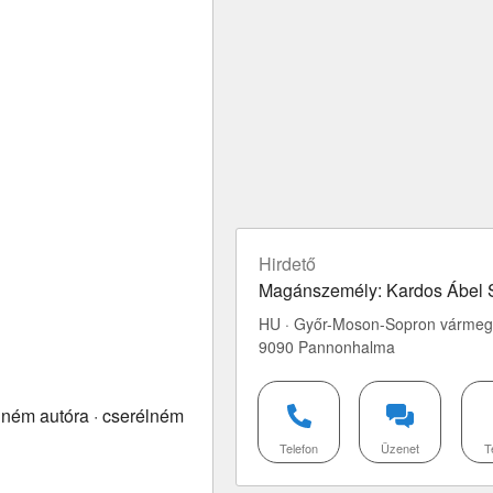
Hirdető
Magánszemély: Kardos Ábel S
HU · Győr-Moson-Sopron vármeg
9090 Pannonhalma
lném autóra · cserélném
Telefon
Üzenet
T