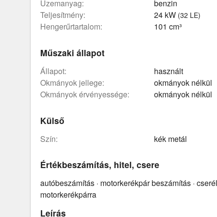
üzemanyag:
benzin
teljesítmény:
24 kW
(32 LE)
hengerűrtartalom:
101 cm³
Műszaki állapot
állapot:
használt
okmányok jellege:
okmányok nélkül
okmányok érvényessége:
okmányok nélkül
Külső
szín:
kék metál
Értékbeszámítás, hitel, csere
autóbeszámítás · motorkerékpár beszámítás · cseré
motorkerékpárra
Leírás