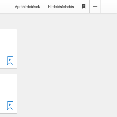
Apróhirdetések
Hirdetésfeladás
 · 50 cm³