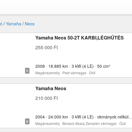
ó
/
Yamaha
/
Neos
Yamaha Neos 50-2T KARBI,LÉGHŰTÉS
255 000 Ft
2008 · 18.885 km · 3 kW (4 LE) · 50 cm³
Magánszemély · Pest vármegye · Üllő
Yamaha Neos
210 000 Ft
2004 · 24.000 km · 3 kW (4 LE) · okmányok nélkül
Magánszemély · Borsod-Abaúj-Zemplén vármegye · Ózd