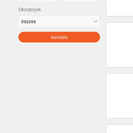
Okmányok
keresés