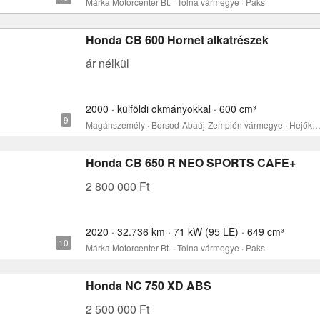
Márka Motorcenter Bt. · Tolna vármegye · Paks
Honda CB 600 Hornet alkatrészek
ár nélkül
2000 · külföldi okmányokkal · 600 cm³
Magánszemély · Borsod-Abaúj-Zemplén vármegye · Hejőkere
Honda CB 650 R NEO SPORTS CAFE+
2 800 000 Ft
2020 · 32.736 km · 71 kW (95 LE) · 649 cm³
Márka Motorcenter Bt. · Tolna vármegye · Paks
Honda NC 750 XD ABS
2 500 000 Ft