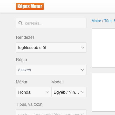
Motor
/
Túra, 
Rendezés
Régió
összes
Márka
Modell
Honda
Egyéb / Nincs a listában
Típus, változat