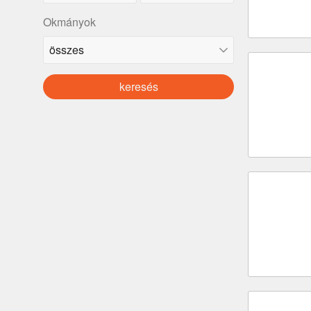
Okmányok
keresés