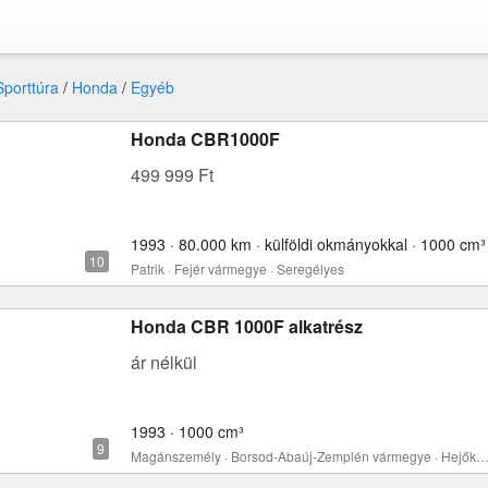
Sporttúra
/
Honda
/
Egyéb
Honda CBR1000F
499 999 Ft
1993 · 80.000 km · külföldi okmányokkal · 1000 cm³
Patrik · Fejér vármegye · Seregélyes
Honda CBR 1000F alkatrész
ár nélkül
1993 · 1000 cm³
Magánszemély · Borsod-Abaúj-Zemplén vármegye · Hejőkere